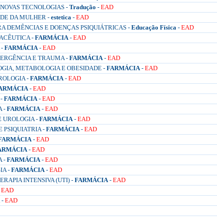
E NOVAS TECNOLOGIAS -
Tradução
-
EAD
ÚDE DA MULHER -
estetica
-
EAD
RA DEMÊNCIAS E DOENÇAS PSIQUIÁTRICAS -
Educação Física
-
EAD
ACÊUTICA -
FARMÁCIA
-
EAD
 -
FARMÁCIA
-
EAD
MERGÊNCIA E TRAUMA -
FARMÁCIA
-
EAD
GIA, METABOLOGIA E OBESIDADE -
FARMÁCIA
-
EAD
ROLOGIA -
FARMÁCIA
-
EAD
ARMÁCIA
-
EAD
 -
FARMÁCIA
-
EAD
 -
FARMÁCIA
-
EAD
E UROLOGIA -
FARMÁCIA
-
EAD
 PSIQUIATRIA -
FARMÁCIA
-
EAD
FARMÁCIA
-
EAD
ARMÁCIA
-
EAD
 -
FARMÁCIA
-
EAD
A -
FARMÁCIA
-
EAD
RAPIA INTENSIVA (UTI) -
FARMÁCIA
-
EAD
-
EAD
-
EAD