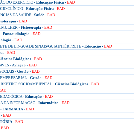
ÇÃO DO EXERCÍCIO -
Educação Física
-
EAD
CIO CLÍNICO -
Educação Física
-
EAD
NCIAS DA SAÚDE -
Saúde
-
EAD
sioterapia
-
EAD
A MULHER -
Fisioterapia
-
EAD
 -
Fonoaudiologia
-
EAD
ologia
-
EAD
E DE LÍNGUA DE SINAIS/GUIA INTÉRPRETE -
Educação
-
EAD
cas
-
EAD
iências Biológicas
-
EAD
AVES -
Aviação
-
EAD
OCIAIS -
Gestão
-
EAD
EMPRESARIAL -
Gestão
-
EAD
ARKETING SOCIOAMBIENTAL -
Ciências Biológicas
-
EAD
EAD
EDAGÓGICA -
Educação
-
EAD
A DA INFORMAÇÃO -
Informática
-
EAD
 -
FARMÁCIA
-
EAD
-
EAD
STÓRIA
-
EAD
-
EAD