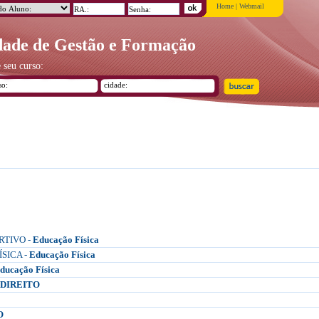
Home
|
Webmail
ade de Gestão e Formação
 seu curso:
RTIVO -
Educação Física
SICA -
Educação Física
ducação Física
DIREITO
O