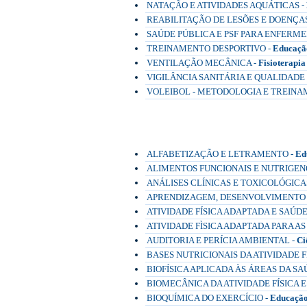
NATAÇÃO E ATIVIDADES AQUÁTICAS -
REABILITAÇÃO DE LESÕES E DOENÇA
SAÚDE PÚBLICA E PSF PARA ENFERME
TREINAMENTO DESPORTIVO -
Educação
VENTILAÇÃO MECÂNICA -
Fisioterapia
VIGILÂNCIA SANITÁRIA E QUALIDADE
VOLEIBOL - METODOLOGIA E TREINA
Pós-Graduação a Distância (EAD)
ALFABETIZAÇÃO E LETRAMENTO -
Ed
ALIMENTOS FUNCIONAIS E NUTRIGENÔ
ANÁLISES CLÍNICAS E TOXICOLÓGICA
APRENDIZAGEM, DESENVOLVIMENTO 
ATIVIDADE FÍSICA ADAPTADA E SAÚDE
ATIVIDADE FÌSICA ADAPTADA PARA A
AUDITORIA E PERÍCIA AMBIENTAL -
Ci
BASES NUTRICIONAIS DA ATIVIDADE FÍ
BIOFÍSICA APLICADA ÀS ÁREAS DA SA
BIOMECÂNICA DA ATIVIDADE FÍSICA E
BIOQUÍMICA DO EXERCÍCIO -
Educação