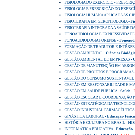
FISIOLOGIA DO EXERCÍCIO - PRESCRI
FISIOLOGIA E PRESCRIÇÃO DO EXERCÍ
FISIOLOGIA HUMANA APLICADA AS CIÊ
FISIOTERAPIA EM GERONTOLOGIA -
Fi
FISIOTERAPIA INTEGRADA A SAÚDE D
FONOAUDIOLOGIA E EXPRESSIVIDADE
FONOAUDIOLOGIA FORENSE -
Fonoaudi
FORMAÇÃO DE TRADUTOR E INTÉRPRET
GESTÃO AMBIENTAL -
Ciências Biológi
GESTÃO AMBIENTAL DE EMPRESAS -
C
GESTÃO DE MANUTENÇÃO EM AERON
GESTÃO DE PROJETOS E PROGRAMAS S
GESTÃO DO CONSUMO SUSTENTÁVEL 
GESTÃO EM RESPONSABILIDADE E M
GESTÃO EM SAÚDE PÚBLICA -
Saúde
-
GESTÃO ESCOLAR E COORDENAÇÃO P
GESTÃO ESTRATÉGICA DA TECNOLOGI
GESTÃO INDUSTRIAL FARMACÊUTICA
GINÁSTICA LABORAL -
Educação Física
HISTÓRIA E CULTURA NO BRASIL -
HI
INFORMÁTICA EDUCATIVA -
Educação