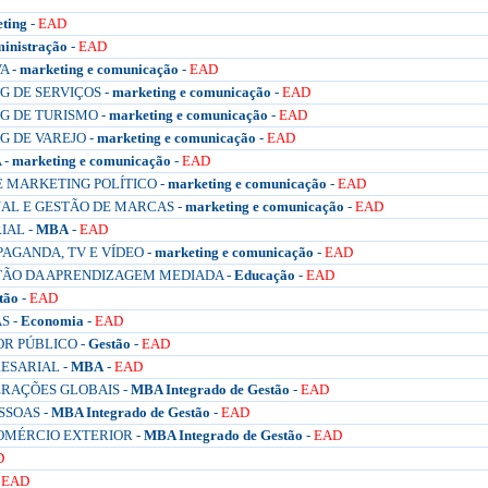
ting
-
EAD
inistração
-
EAD
A -
marketing e comunicação
-
EAD
 DE SERVIÇOS -
marketing e comunicação
-
EAD
 DE TURISMO -
marketing e comunicação
-
EAD
 DE VAREJO -
marketing e comunicação
-
EAD
 -
marketing e comunicação
-
EAD
 MARKETING POLÍTICO -
marketing e comunicação
-
EAD
AL E GESTÃO DE MARCAS -
marketing e comunicação
-
EAD
IAL -
MBA
-
EAD
AGANDA, TV E VÍDEO -
marketing e comunicação
-
EAD
TÃO DA APRENDIZAGEM MEDIADA -
Educação
-
EAD
tão
-
EAD
S -
Economia
-
EAD
OR PÚBLICO -
Gestão
-
EAD
ESARIAL -
MBA
-
EAD
ERAÇÕES GLOBAIS -
MBA Integrado de Gestão
-
EAD
SSOAS -
MBA Integrado de Gestão
-
EAD
OMÉRCIO EXTERIOR -
MBA Integrado de Gestão
-
EAD
D
-
EAD