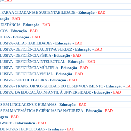
O
-
EAD
PARA A CIDADANIA E SUSTENTABILIDADE -
Educação
-
EAD
cação
-
EAD
DISTÂNCIA -
Educação
-
EAD
COS -
Educação
-
EAD
LTAS -
Educação
-
EAD
SIVA - ALTAS HABILIDADES -
Educação
-
EAD
SIVA - DEFICIÊNCIA AUDITIVA/SURDEZ -
Educação
-
EAD
IVA - DEFICIÊNCIA FÍSICA -
Educação
-
EAD
SIVA - DEFICIÊNCIA INTELECTUAL -
Educação
-
EAD
SIVA - DEFICIÊNCIA MÚLTIPLA -
Educação
-
EAD
SIVA - DEFICIÊNCIA VISUAL -
Educação
-
EAD
USIVA - SURDOCEGUEIRA -
Educação
-
EAD
USIVA - TRANSTORNOS GLOBAIS DO DESENVOLVIMENTO -
Educação
-
EA
USIVA: DA EDUCAÇÃO INFANTIL À UNIVERSIDADE -
Educação
-
EAD
S EM LINGUAGENS E HUMANAS -
Educação
-
EAD
S EM MATEMÁTICA E CIÊNCIAS DA NATUREZA -
Educação
-
EAD
agem
-
EAD
TWARE -
Informática
-
EAD
 DE NOVAS TECNOLOGIAS -
Tradução
-
EAD