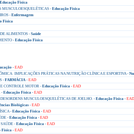
Educação Física
S MUSCULOESQUELÉTICAS -
Educação Física
IROS -
Enfermagem
 Física
 DE ALIMENTOS -
Saúde
MENTO -
Educação Física
ucação
-
EAD
MICA: IMPLICAÇÕES PRÁTICAS NA NUTRIÇÃO CLÍNICA E ESPORTIVA -
Nu
S -
FARMÁCIA
-
EAD
E CONTROLE MOTOR -
Educação Física
-
EAD
 -
Educação Física
-
EAD
S DESORDENS MUSCULOESQUELÉTICAS DE JOELHO. -
Educação Física
-
EA
ências Biológicas
-
EAD
SICA -
Educação Física
-
EAD
ÚDE -
Educação Física
-
EAD
 SAÚDE -
Educação Física
-
EAD
 Física
-
EAD