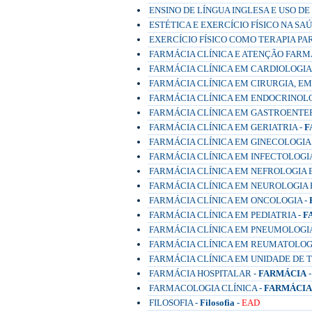
ENSINO DE LÍNGUA INGLESA E USO D
ESTÉTICA E EXERCÍCIO FÍSICO NA SA
EXERCÍCIO FÍSICO COMO TERAPIA PA
FARMÁCIA CLÍNICA E ATENÇÃO FARM
FARMÁCIA CLÍNICA EM CARDIOLOGIA
FARMÁCIA CLÍNICA EM CIRURGIA, E
FARMÁCIA CLÍNICA EM ENDOCRINOLO
FARMÁCIA CLÍNICA EM GASTROENTE
FARMÁCIA CLÍNICA EM GERIATRIA -
F
FARMÁCIA CLÍNICA EM GINECOLOGIA
FARMÁCIA CLÍNICA EM INFECTOLOGIA
FARMÁCIA CLÍNICA EM NEFROLOGIA 
FARMÁCIA CLÍNICA EM NEUROLOGIA E
FARMÁCIA CLÍNICA EM ONCOLOGIA -
FARMÁCIA CLÍNICA EM PEDIATRIA -
F
FARMÁCIA CLÍNICA EM PNEUMOLOGIA
FARMÁCIA CLÍNICA EM REUMATOLOGI
FARMÁCIA CLÍNICA EM UNIDADE DE TE
FARMÁCIA HOSPITALAR -
FARMÁCIA
FARMACOLOGIA CLÍNICA -
FARMÁCIA
FILOSOFIA -
Filosofia
-
EAD