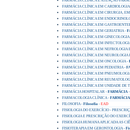
FARMÁCIA CLÍNICA E ATENÇÃO FARM
FARMÁCIA CLÍNICA EM CARDIOLOGIA
FARMÁCIA CLÍNICA EM CIRURGIA, E
FARMÁCIA CLÍNICA EM ENDOCRINOLO
FARMÁCIA CLÍNICA EM GASTROENTE
FARMÁCIA CLÍNICA EM GERIATRIA -
F
FARMÁCIA CLÍNICA EM GINECOLOGIA
FARMÁCIA CLÍNICA EM INFECTOLOGIA
FARMÁCIA CLÍNICA EM NEFROLOGIA 
FARMÁCIA CLÍNICA EM NEUROLOGIA E
FARMÁCIA CLÍNICA EM ONCOLOGIA -
FARMÁCIA CLÍNICA EM PEDIATRIA -
F
FARMÁCIA CLÍNICA EM PNEUMOLOGIA
FARMÁCIA CLÍNICA EM REUMATOLOGI
FARMÁCIA CLÍNICA EM UNIDADE DE TE
FARMÁCIA HOSPITALAR -
FARMÁCIA
FARMACOLOGIA CLÍNICA -
FARMÁCIA
FILOSOFIA -
Filosofia
-
EAD
FISIOLOGIA DO EXERCÍCIO - PRESCRI
FISIOLOGIA E PRESCRIÇÃO DO EXERCÍ
FISIOLOGIA HUMANA APLICADA AS CIÊ
FISIOTERAPIA EM GERONTOLOGIA -
Fi