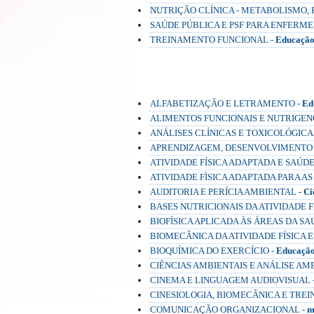
NUTRIÇÃO CLÍNICA - METABOLISMO, 
SAÚDE PÚBLICA E PSF PARA ENFERME
TREINAMENTO FUNCIONAL -
Educação
Pós-Graduação a Distância (EAD)
ALFABETIZAÇÃO E LETRAMENTO -
Ed
ALIMENTOS FUNCIONAIS E NUTRIGENÔ
ANÁLISES CLÍNICAS E TOXICOLÓGICA
APRENDIZAGEM, DESENVOLVIMENTO 
ATIVIDADE FÍSICA ADAPTADA E SAÚDE
ATIVIDADE FÌSICA ADAPTADA PARA A
AUDITORIA E PERÍCIA AMBIENTAL -
Ci
BASES NUTRICIONAIS DA ATIVIDADE FÍ
BIOFÍSICA APLICADA ÀS ÁREAS DA SA
BIOMECÂNICA DA ATIVIDADE FÍSICA E
BIOQUÍMICA DO EXERCÍCIO -
Educação
CIÊNCIAS AMBIENTAIS E ANÁLISE AM
CINEMA E LINGUAGEM AUDIOVISUAL 
CINESIOLOGIA, BIOMECÂNICA E TREI
COMUNICAÇÃO ORGANIZACIONAL -
m