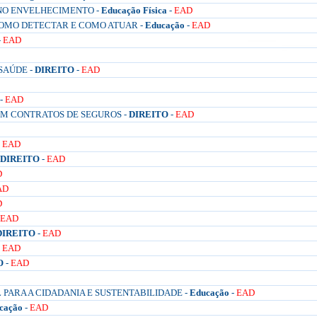
NO ENVELHECIMENTO -
Educação Física
-
EAD
COMO DETECTAR E COMO ATUAR -
Educação
-
EAD
-
EAD
SAÚDE -
DIREITO
-
EAD
-
EAD
EM CONTRATOS DE SEGUROS -
DIREITO
-
EAD
-
EAD
DIREITO
-
EAD
D
AD
D
EAD
DIREITO
-
EAD
-
EAD
O
-
EAD
PARA A CIDADANIA E SUSTENTABILIDADE -
Educação
-
EAD
cação
-
EAD