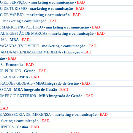
 DE SERVIÇOS -
marketing e comunicação
-
EAD
 DE TURISMO -
marketing e comunicação
-
EAD
 DE VAREJO -
marketing e comunicação
-
EAD
 -
marketing e comunicação
-
EAD
 MARKETING POLÍTICO -
marketing e comunicação
-
EAD
AL E GESTÃO DE MARCAS -
marketing e comunicação
-
EAD
IAL -
MBA
-
EAD
AGANDA, TV E VÍDEO -
marketing e comunicação
-
EAD
TÃO DA APRENDIZAGEM MEDIADA -
Educação
-
EAD
tão
-
EAD
S -
Economia
-
EAD
OR PÚBLICO -
Gestão
-
EAD
ESARIAL -
MBA
-
EAD
ERAÇÕES GLOBAIS -
MBA Integrado de Gestão
-
EAD
SSOAS -
MBA Integrado de Gestão
-
EAD
OMÉRCIO EXTERIOR -
MBA Integrado de Gestão
-
EAD
D
-
EAD
 ASSESSORIA DE IMPRENSA -
marketing e comunicação
-
EAD
rketing e comunicação
-
EAD
IENTES -
Gestão
-
EAD