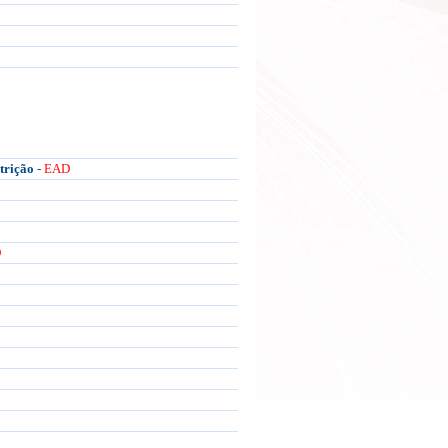
trição
-
EAD
D