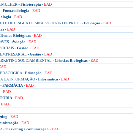
A MULHER -
Fisioterapia
-
EAD
 -
Fonoaudiologia
-
EAD
ologia
-
EAD
E DE LÍNGUA DE SINAIS/GUIA INTÉRPRETE -
Educação
-
EAD
cas
-
EAD
iências Biológicas
-
EAD
AVES -
Aviação
-
EAD
OCIAIS -
Gestão
-
EAD
EMPRESARIAL -
Gestão
-
EAD
ARKETING SOCIOAMBIENTAL -
Ciências Biológicas
-
EAD
EAD
EDAGÓGICA -
Educação
-
EAD
A DA INFORMAÇÃO -
Informática
-
EAD
 -
FARMÁCIA
-
EAD
-
EAD
STÓRIA
-
EAD
-
EAD
ting
-
EAD
inistração
-
EAD
A -
marketing e comunicação
-
EAD