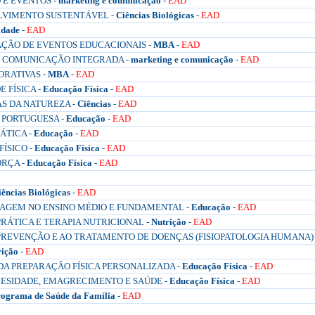
E EVENTOS -
marketing e comunicação
-
EAD
LVIMENTO SUSTENTÁVEL -
Ciências Biológicas
-
EAD
idade
-
EAD
ÇÃO DE EVENTOS EDUCACIONAIS -
MBA
-
EAD
 COMUNICAÇÃO INTEGRADA -
marketing e comunicação
-
EAD
RATIVAS -
MBA
-
EAD
 FÍSICA -
Educação Física
-
EAD
S DA NATUREZA -
Ciências
-
EAD
 PORTUGUESA -
Educação
-
EAD
ÁTICA -
Educação
-
EAD
ÍSICO -
Educação Física
-
EAD
RÇA -
Educação Física
-
EAD
iências Biológicas
-
EAD
AGEM NO ENSINO MÉDIO E FUNDAMENTAL -
Educação
-
EAD
RÁTICA E TERAPIA NUTRICIONAL -
Nutrição
-
EAD
 PREVENÇÃO E AO TRATAMENTO DE DOENÇAS (FISIOPATOLOGIA HUMANA)
rição
-
EAD
A PREPARAÇÃO FÍSICA PERSONALIZADA -
Educação Física
-
EAD
BESIDADE, EMAGRECIMENTO E SAÚDE -
Educação Física
-
EAD
ograma de Saúde da Família
-
EAD