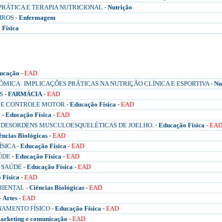
PRÁTICA E TERAPIA NUTRICIONAL -
Nutrição
IROS -
Enfermagem
 Física
ucação
-
EAD
MICA: IMPLICAÇÕES PRÁTICAS NA NUTRIÇÃO CLÍNICA E ESPORTIVA -
Nu
S -
FARMÁCIA
-
EAD
E CONTROLE MOTOR -
Educação Física
-
EAD
 -
Educação Física
-
EAD
S DESORDENS MUSCULOESQUELÉTICAS DE JOELHO. -
Educação Física
-
EA
ências Biológicas
-
EAD
SICA -
Educação Física
-
EAD
ÚDE -
Educação Física
-
EAD
 SAÚDE -
Educação Física
-
EAD
 Física
-
EAD
BIENTAL -
Ciências Biológicas
-
EAD
-
Artes
-
EAD
NAMENTO FÍSICO -
Educação Física
-
EAD
arketing e comunicação
-
EAD