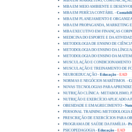
MBA EM MARKETING, COMUNICAÇÃO 
MBA EM MEIO AMBIENTE E DESENVO
MBA EM PERÍCIA CONTÁBIL -
Contabil
MBA EM PLANEJAMENTO E ORGANIZA
MBA EM PROPAGANDA, MARKETING E
MBA EXECUTIVO EM FINANÇAS CORPO
MEDICINA DO ESPORTE E DA ATIVIDADE
METODOLOGIA DE ENSINO DE CIÊNCIA
METODOLOGIA DO ENSINO DA LÍNGUA
METODOLOGIA DO ENSINO DA MATEM
MUSCULAÇÃO E CONDICIONAMENTO F
MUSCULAÇÃO E TREINAMENTO DE FO
NEUROEDUCAÇÃO -
Educação
-
EAD
NORMAS E NEGÓCIOS MARÍTIMOS. -
C
NOVAS TECNOLOGIAS PARA APRENDIZ
NUTRIÇÃO CLÍNICA: METABOLISMO, P
NUTRIÇÃO E EXERCÍCIO APLICADO A
OBESIDADE E EMAGRECIMENTO -
Nut
PERSONAL TRAINING:METODOLOGIA D
PRESCRIÇÃO DE EXERCÍCIOS PARA O
PROGRAMA DE SAÚDE DA FAMÍLIA -
Pr
PSICOPEDAGOGIA -
Educação
-
EAD