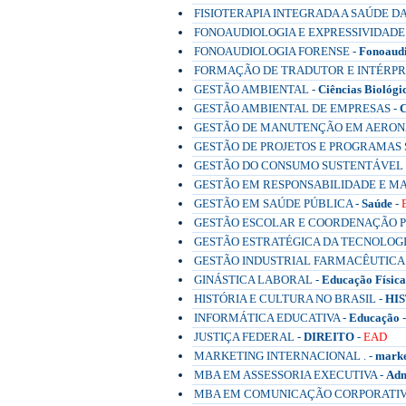
FISIOTERAPIA INTEGRADA A SAÚDE D
FONOAUDIOLOGIA E EXPRESSIVIDADE
FONOAUDIOLOGIA FORENSE -
Fonoaudi
FORMAÇÃO DE TRADUTOR E INTÉRPRET
GESTÃO AMBIENTAL -
Ciências Biológi
GESTÃO AMBIENTAL DE EMPRESAS -
C
GESTÃO DE MANUTENÇÃO EM AERON
GESTÃO DE PROJETOS E PROGRAMAS S
GESTÃO DO CONSUMO SUSTENTÁVEL 
GESTÃO EM RESPONSABILIDADE E M
GESTÃO EM SAÚDE PÚBLICA -
Saúde
-
GESTÃO ESCOLAR E COORDENAÇÃO P
GESTÃO ESTRATÉGICA DA TECNOLOGI
GESTÃO INDUSTRIAL FARMACÊUTICA
GINÁSTICA LABORAL -
Educação Física
HISTÓRIA E CULTURA NO BRASIL -
HI
INFORMÁTICA EDUCATIVA -
Educação
JUSTIÇA FEDERAL -
DIREITO
-
EAD
MARKETING INTERNACIONAL . -
marke
MBA EM ASSESSORIA EXECUTIVA -
Adm
MBA EM COMUNICAÇÃO CORPORATIV