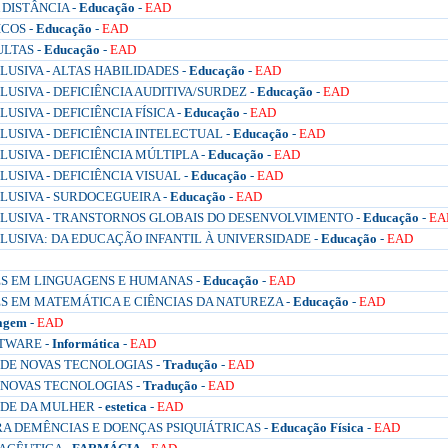
DISTÂNCIA -
Educação
-
EAD
COS -
Educação
-
EAD
LTAS -
Educação
-
EAD
SIVA - ALTAS HABILIDADES -
Educação
-
EAD
SIVA - DEFICIÊNCIA AUDITIVA/SURDEZ -
Educação
-
EAD
IVA - DEFICIÊNCIA FÍSICA -
Educação
-
EAD
SIVA - DEFICIÊNCIA INTELECTUAL -
Educação
-
EAD
SIVA - DEFICIÊNCIA MÚLTIPLA -
Educação
-
EAD
SIVA - DEFICIÊNCIA VISUAL -
Educação
-
EAD
USIVA - SURDOCEGUEIRA -
Educação
-
EAD
USIVA - TRANSTORNOS GLOBAIS DO DESENVOLVIMENTO -
Educação
-
EA
USIVA: DA EDUCAÇÃO INFANTIL À UNIVERSIDADE -
Educação
-
EAD
S EM LINGUAGENS E HUMANAS -
Educação
-
EAD
S EM MATEMÁTICA E CIÊNCIAS DA NATUREZA -
Educação
-
EAD
agem
-
EAD
TWARE -
Informática
-
EAD
 DE NOVAS TECNOLOGIAS -
Tradução
-
EAD
E NOVAS TECNOLOGIAS -
Tradução
-
EAD
ÚDE DA MULHER -
estetica
-
EAD
RA DEMÊNCIAS E DOENÇAS PSIQUIÁTRICAS -
Educação Física
-
EAD