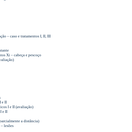
o – caso e tratamentos I, II, III
stante
tos Xi – cabeça e pescoço
valiação)
s
 e II
cos I e II (avaliação)
 e II
 parcialmente a distância)
 – lesões