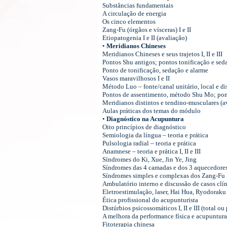
Substâncias fundamentais
A circulação de energia
Os cinco elementos
Zang-Fu (órgãos e vísceras) I e II
Etiopatogenia I e II (avaliação)
•
Meridianos Chineses
Meridianos Chineses e seus trajetos I, II e III
Pontos Shu antigos; pontos tonificação e sedaçã
Ponto de tonificação, sedação e alarme
Vasos maravilhosos I e II
Método Luo – fonte/canal unitário, local e di
Pontos de assentimento, método Shu Mo; pon
Meridianos distintos e tendino-musculares (a
Aulas práticas dos temas do módulo
•
Diagnóstico na Acupuntura
Oito princípios de diagnóstico
Semiologia da língua – teoria e prática
Pulsologia radial – teoria e prática
Anamnese – teoria e prática I, II e III
Síndromes do Ki, Xue, Jin Ye, Jing
Síndromes das 4 camadas e dos 3 aquecedore
Síndromes simples e complexas dos Zang-Fu I
Ambulatório interno e discussão de casos clíni
Eletroestimulação, laser, Hai Hua, Ryodoraku I
Ética profissional do acupunturista
Distúrbios psicossomáticos I, II e III (total ou
A melhora da performance física e acupuntura
Fitoterapia chinesa