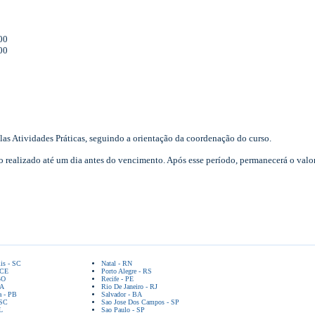
00
00
las Atividades Práticas, seguindo a orientação da coordenação do curso.
 realizado até um dia antes do vencimento. Após esse período, permanecerá o val
lis - SC
Natal - RN
 CE
Porto Alegre - RS
GO
Recife - PE
BA
Rio De Janeiro - RJ
a - PB
Salvador - BA
 SC
Sao Jose Dos Campos - SP
L
Sao Paulo - SP