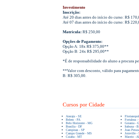
Investimento
Inscrição:
Até 20 dias antes do início do curso: R$ 170,
Até 07 dias antes do início do curso: R$ 220,
Matrícula:
R$ 250,00
Opções de Pagamento:
Opção A: 18x R$ 375,00**
Opção B: 24x R$ 295,00**
*É de responsabilidade do aluno a procura pe
**Valor com desconto, válido para pagamento
B: R$ 305,00.
Cursos por Cidade
Aracaju - SE
Florianopo
Belem - PA
Fortaleza -
Belo Horizonte - MG
Goiania - 
Brasilia - DF
Itabuna - 
Campinas - SP
Joao Pesso
Campo Grande - MS
Joinville -
Cuiaba - MT
Maceio - A