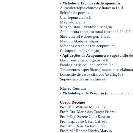
•
Métodos e Técnicas de Acupuntura
Auriculoterapia chinesa e francesa I e II
Seleção de pontos
Craniopuntura I e II
Magnetoterapia
Moxabustão – ventosa – sangria
Acupuntura constitucional coreana I, II e III
Síndrome Bi e dores periféricas
Método Akabane, stiper
Métodos e técnicas de acupuntura
Colorpuntura (avaliação)
•
Aplicações da Acupuntura e Supervisão de
Distúrbios ginecológicos I e II
Patologias da coluna vertebral I e II
Tratamentos específicos (tratamentos elabora
Discussão de casos clínicos (avaliação)
Supervisão de casos clínicos
Núcleo Comum
•
Metodologia da Pesquisa
(total ou parcial
Corpo Docente
Prof. M.e William Malagutti
Prof.ª Dra. Maria das Graças Prianti
Prof.ª Esp. Suzete Coló Rosetto
Prof. Esp. Julio César Callado
Prof. M.e René Victor Lenard
Prof.ª M.ª Renata Frazão Matsuo