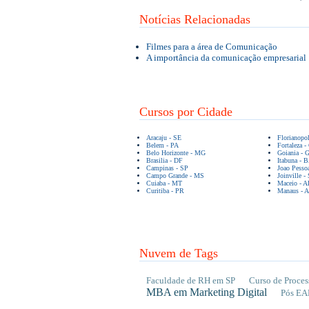
Notícias Relacionadas
Filmes para a área de Comunicação
A importância da comunicação empresarial
Cursos por Cidade
Aracaju - SE
Florianopo
Belem - PA
Fortaleza -
Belo Horizonte - MG
Goiania - 
Brasilia - DF
Itabuna - 
Campinas - SP
Joao Pesso
Campo Grande - MS
Joinville -
Cuiaba - MT
Maceio - A
Curitiba - PR
Manaus - 
Nuvem de Tags
Faculdade de RH em SP
Curso de Proces
MBA em Marketing Digital
Pós EA