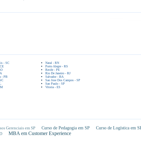
lis - SC
Natal - RN
 CE
Porto Alegre - RS
GO
Recife - PE
BA
Rio De Janeiro - RJ
a - PB
Salvador - BA
 SC
Sao Jose Dos Campos - SP
L
Sao Paulo - SP
AM
Vitoria - ES
sos Gerenciais em SP
Curso de Pedagogia em SP
Curso de Logística em S
MBA em Customer Experience
D