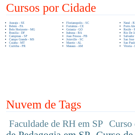
Cursos por Cidade
Aracaju - SE
Florianopolis - SC
Natal - 
Belem - PA
Fortaleza - CE
Porto Ale
Belo Horizonte - MG
Goiania - GO
Recife - 
Brasilia - DF
Itabuna - BA
Rio De Ja
Campinas - SP
Joao Pessoa - PB
Salvador
Campo Grande - MS
Joinville - SC
Sao Jose
Cuiaba - MT
Maceio - AL
Sao Paul
Curitiba - PR
Manaus - AM
Vitoria -
Nuvem de Tags
Faculdade de RH em SP
Curso 
de Pedagogia em SP
Curso de