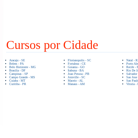
Cursos por Cidade
Aracaju - SE
Florianopolis - SC
Natal - 
Belem - PA
Fortaleza - CE
Porto Ale
Belo Horizonte - MG
Goiania - GO
Recife - 
Brasilia - DF
Itabuna - BA
Rio De Ja
Campinas - SP
Joao Pessoa - PB
Salvador
Campo Grande - MS
Joinville - SC
Sao Jose
Cuiaba - MT
Maceio - AL
Sao Paul
Curitiba - PR
Manaus - AM
Vitoria -