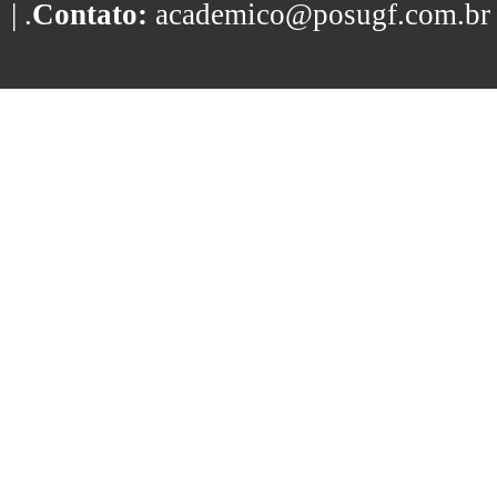
| .
Contato:
academico@posugf.com.br