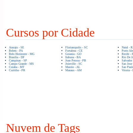
Cursos por Cidade
Aracaju - SE
Florianopolis - SC
Natal - 
Belem - PA
Fortaleza - CE
Porto Ale
Belo Horizonte - MG
Goiania - GO
Recife - 
Brasilia - DF
Itabuna - BA
Rio De Ja
Campinas - SP
Joao Pessoa - PB
Salvador
Campo Grande - MS
Joinville - SC
Sao Jose
Cuiaba - MT
Maceio - AL
Sao Paul
Curitiba - PR
Manaus - AM
Vitoria -
Nuvem de Tags