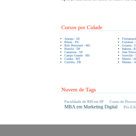
Cursos por Cidade
Aracaju - SE
Florianopo
Belem - PA
Fortaleza -
Belo Horizonte - MG
Goiania - 
Brasilia - DF
Itabuna - 
Campinas - SP
Joao Pesso
Campo Grande - MS
Joinville -
Cuiaba - MT
Maceio - A
Curitiba - PR
Manaus - 
Nuvem de Tags
Faculdade de RH em SP
Curso de Proces
MBA em Marketing Digital
Pós EA