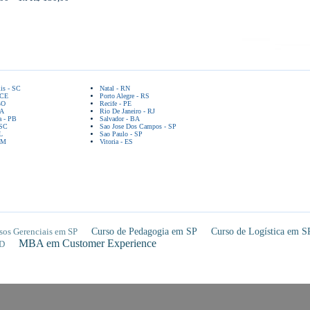
lis - SC
Natal - RN
 CE
Porto Alegre - RS
GO
Recife - PE
BA
Rio De Janeiro - RJ
a - PB
Salvador - BA
 SC
Sao Jose Dos Campos - SP
L
Sao Paulo - SP
AM
Vitoria - ES
sos Gerenciais em SP
Curso de Pedagogia em SP
Curso de Logística em S
MBA em Customer Experience
D