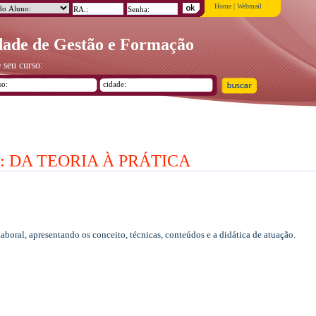
Home
|
Webmail
ade de Gestão e Formação
 seu curso:
 DA TEORIA À PRÁTICA
boral, apresentando os conceito, técnicas, conteúdos e a didática de atuação.