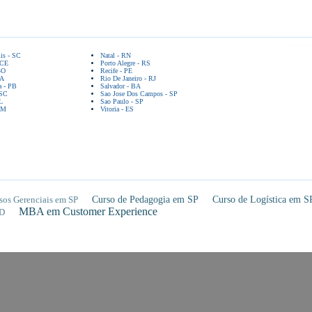
lis - SC
Natal - RN
 CE
Porto Alegre - RS
GO
Recife - PE
BA
Rio De Janeiro - RJ
a - PB
Salvador - BA
 SC
Sao Jose Dos Campos - SP
L
Sao Paulo - SP
AM
Vitoria - ES
sos Gerenciais em SP
Curso de Pedagogia em SP
Curso de Logística em S
MBA em Customer Experience
D