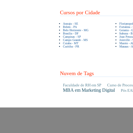
Cursos por Cidade
Aracaju - SE
Florianopo
Belem - PA
Fortaleza -
Belo Horizonte - MG
Goiania - 
Brasilia - DF
Itabuna - 
Campinas - SP
Joao Pesso
Campo Grande - MS
Joinville -
Cuiaba - MT
Maceio - A
Curitiba - PR
Manaus - 
Nuvem de Tags
Faculdade de RH em SP
Curso de Proces
MBA em Marketing Digital
Pós EA