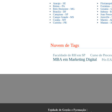
Aracaju - SE
Florianopo
Belem - PA
Fortaleza -
Belo Horizonte - MG
Goiania - 
Brasilia - DF
Itabuna - 
Campinas - SP
Joao Pesso
Campo Grande - MS
Joinville -
Cuiaba - MT
Maceio - A
Curitiba - PR
Manaus - 
Nuvem de Tags
Faculdade de RH em SP
Curso de Proces
MBA em Marketing Digital
Pós EA
Unidade de Gestão e Formação
|