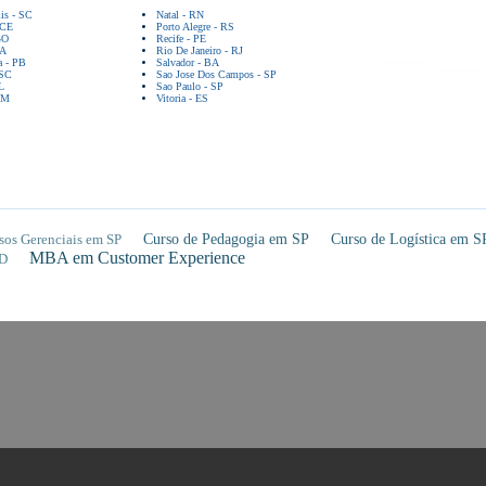
lis - SC
Natal - RN
 CE
Porto Alegre - RS
GO
Recife - PE
BA
Rio De Janeiro - RJ
a - PB
Salvador - BA
 SC
Sao Jose Dos Campos - SP
L
Sao Paulo - SP
AM
Vitoria - ES
sos Gerenciais em SP
Curso de Pedagogia em SP
Curso de Logística em S
MBA em Customer Experience
D