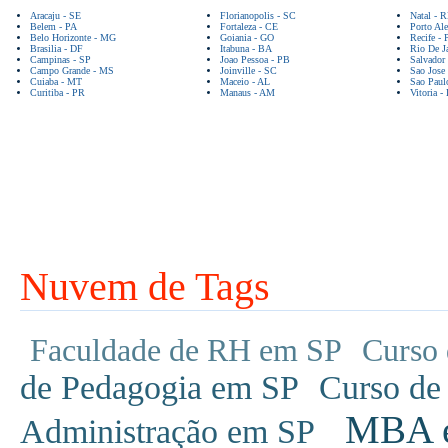
Aracaju - SE
Florianopolis - SC
Natal - 
Belem - PA
Fortaleza - CE
Porto Ale
Belo Horizonte - MG
Goiania - GO
Recife - 
Brasilia - DF
Itabuna - BA
Rio De Ja
Campinas - SP
Joao Pessoa - PB
Salvador
Campo Grande - MS
Joinville - SC
Sao Jose
Cuiaba - MT
Maceio - AL
Sao Paul
Curitiba - PR
Manaus - AM
Vitoria -
Nuvem de Tags
Faculdade de RH em SP
Curso 
de Pedagogia em SP
Curso de
MBA em
Administração em SP