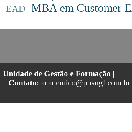
MBA em Customer Ex
EAD
Unidade de Gestão e Formação
|
| .
Contato:
academico@posugf.com.br