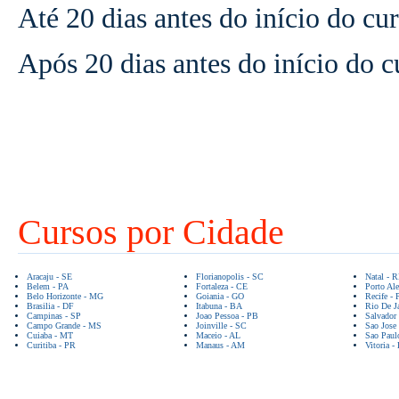
Até 20 dias antes do início do c
Após 20 dias antes do início do 
Cursos por Cidade
Aracaju - SE
Florianopolis - SC
Natal - 
Belem - PA
Fortaleza - CE
Porto Ale
Belo Horizonte - MG
Goiania - GO
Recife - 
Brasilia - DF
Itabuna - BA
Rio De Ja
Campinas - SP
Joao Pessoa - PB
Salvador
Campo Grande - MS
Joinville - SC
Sao Jose
Cuiaba - MT
Maceio - AL
Sao Paul
Curitiba - PR
Manaus - AM
Vitoria -