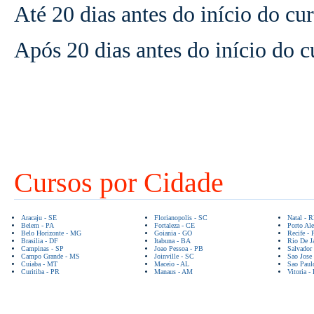
Até 20 dias antes do início do c
Após 20 dias antes do início do 
Cursos por Cidade
Aracaju - SE
Florianopolis - SC
Natal - 
Belem - PA
Fortaleza - CE
Porto Ale
Belo Horizonte - MG
Goiania - GO
Recife - 
Brasilia - DF
Itabuna - BA
Rio De Ja
Campinas - SP
Joao Pessoa - PB
Salvador
Campo Grande - MS
Joinville - SC
Sao Jose
Cuiaba - MT
Maceio - AL
Sao Paul
Curitiba - PR
Manaus - AM
Vitoria -