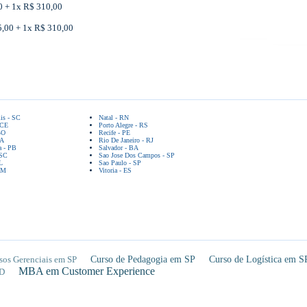
00 + 1x R$ 310,00
05,00 + 1x R$ 310,00
lis - SC
Natal - RN
 CE
Porto Alegre - RS
GO
Recife - PE
BA
Rio De Janeiro - RJ
a - PB
Salvador - BA
 SC
Sao Jose Dos Campos - SP
L
Sao Paulo - SP
AM
Vitoria - ES
sos Gerenciais em SP
Curso de Pedagogia em SP
Curso de Logística em S
MBA em Customer Experience
D