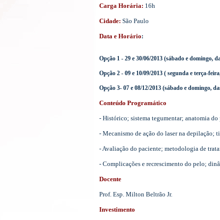
Carga Horária:
16h
Cidade:
São Paulo
Data e Horário
:
Opção 1 - 29 e 30/06/2013 (sábado e domingo, da
Opção 2 - 09 e 10/09/2013 ( segunda e terça-feira
Opção 3- 07 e 08/12/2013 (sábado e domingo, da
Conteúdo Programático
- Histórico; sistema tegumentar; anatomia do 
- Mecanismo de ação do laser na depilação; tip
- Avaliação do paciente; metodologia de trat
- Complicações e recrescimento do pelo; dinâ
Docente
Prof. Esp. Milton Beltrão Jr.
Investimento