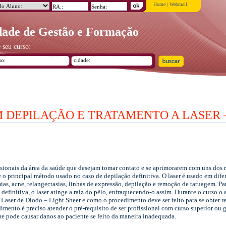
Home
|
Webmail
ade de Gestão e Formação
 seu curso:
DEPILAÇÃO E TRATAMENTO A LASER – 
sionais da área da saúde que desejam tomar contato e se aprimorarem com uns dos re
je o principal método usado no caso de depilação definitiva. O laser é usado em dif
as, acne, telangectasias, linhas de expressão, depilação e remoção de tatuagem. Par
efinitiva, o laser atinge a raiz do pêlo, enfraquecendo-o assim. Durante o curso o
aser de Diodo – Light Sheer e como o procedimento deve ser feito para se obter res
edimento é preciso atender o pré-requisito de ser profissional com curso superior o
e pode causar danos ao paciente se feito da maneira inadequada.