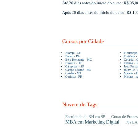
Até 20 dias antes do início do curso: R$ 95,
Após 20 dias antes do início do curso: R$ 1
Cursos por Cidade
Aracaju - SE
Florianopo
Belem - PA
Fortaleza -
Belo Horizonte - MG
Goiania - 
Brasilia - DF
Itabuna - 
Campinas - SP
Joao Pesso
Campo Grande - MS
Joinville -
Cuiaba - MT
Maceio - A
Curitiba - PR
Manaus - 
Nuvem de Tags
Faculdade de RH em SP
Curso de Proces
MBA em Marketing Digital
Pós EA