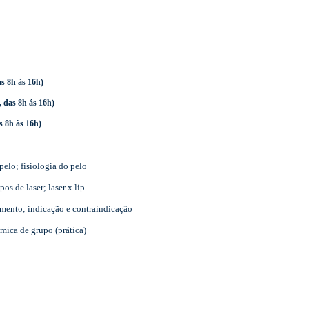
s 8h às 16h)
, das 8h ás 16h)
s 8h às 16h)
pelo; fisiologia do pelo
os de laser; laser x lip
amento; indicação e contraindicação
mica de grupo (prática)