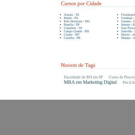
Cursos por Cidade
Aracaju - SE
Florianopo
Belem - PA
Fortaleza -
Belo Horizonte - MG
Goiania - 
Brasilia - DF
Itabuna - 
Campinas - SP
Joao Pesso
Campo Grande - MS
Joinville -
Cuiaba - MT
Maceio - A
Curitiba - PR
Manaus - 
Nuvem de Tags
Faculdade de RH em SP
Curso de Proces
MBA em Marketing Digital
Pós EA