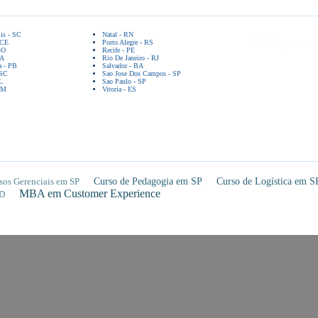
lis - SC
Natal - RN
 CE
Porto Alegre - RS
GO
Recife - PE
BA
Rio De Janeiro - RJ
a - PB
Salvador - BA
 SC
Sao Jose Dos Campos - SP
L
Sao Paulo - SP
AM
Vitoria - ES
sos Gerenciais em SP
Curso de Pedagogia em SP
Curso de Logística em S
MBA em Customer Experience
D