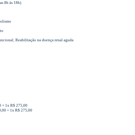
as 8h às 18h)
bolismo
to
uncional; Reabilitação na doença renal aguda
00 + 1x R$ 275,00
00,00 + 1x R$ 275,00