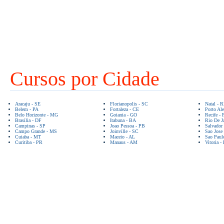
Cursos por Cidade
Aracaju - SE
Florianopolis - SC
Natal - 
Belem - PA
Fortaleza - CE
Porto Ale
Belo Horizonte - MG
Goiania - GO
Recife - 
Brasilia - DF
Itabuna - BA
Rio De Ja
Campinas - SP
Joao Pessoa - PB
Salvador
Campo Grande - MS
Joinville - SC
Sao Jose
Cuiaba - MT
Maceio - AL
Sao Paul
Curitiba - PR
Manaus - AM
Vitoria -