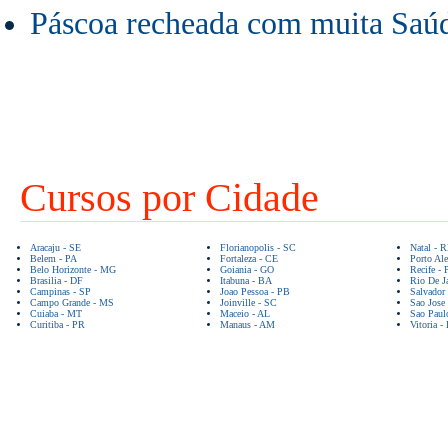
Páscoa recheada com muita Saúd
Cursos por Cidade
Aracaju - SE
Florianopolis - SC
Natal - 
Belem - PA
Fortaleza - CE
Porto Ale
Belo Horizonte - MG
Goiania - GO
Recife - 
Brasilia - DF
Itabuna - BA
Rio De Ja
Campinas - SP
Joao Pessoa - PB
Salvador
Campo Grande - MS
Joinville - SC
Sao Jose
Cuiaba - MT
Maceio - AL
Sao Paul
Curitiba - PR
Manaus - AM
Vitoria -