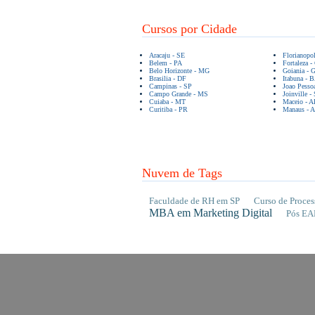
Cursos por Cidade
Aracaju - SE
Florianopo
Belem - PA
Fortaleza -
Belo Horizonte - MG
Goiania - 
Brasilia - DF
Itabuna - 
Campinas - SP
Joao Pesso
Campo Grande - MS
Joinville -
Cuiaba - MT
Maceio - A
Curitiba - PR
Manaus - 
Nuvem de Tags
Faculdade de RH em SP
Curso de Proces
MBA em Marketing Digital
Pós EA