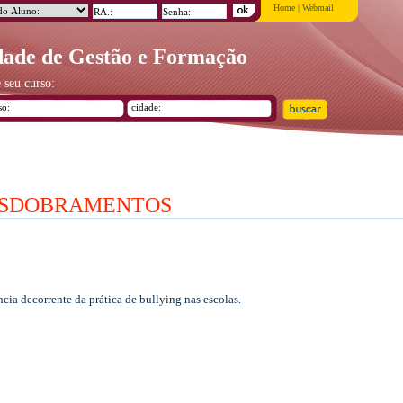
Home
|
Webmail
ade de Gestão e Formação
 seu curso:
DESDOBRAMENTOS
cia decorrente da prática de bullying nas escolas.