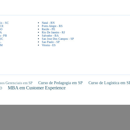
lis - SC
Natal - RN
 CE
Porto Alegre - RS
GO
Recife - PE
BA
Rio De Janeiro - RJ
a - PB
Salvador - BA
 SC
Sao Jose Dos Campos - SP
L
Sao Paulo - SP
AM
Vitoria - ES
sos Gerenciais em SP
Curso de Pedagogia em SP
Curso de Logística em S
MBA em Customer Experience
D