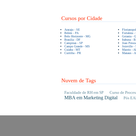
Cursos por Cidade
Aracaju - SE
Florianopo
Belem - PA
Fortaleza -
Belo Horizonte - MG
Goiania - 
Brasilia - DF
Itabuna - 
Campinas - SP
Joao Pesso
Campo Grande - MS
Joinville -
Cuiaba - MT
Maceio - A
Curitiba - PR
Manaus - 
Nuvem de Tags
Faculdade de RH em SP
Curso de Proces
MBA em Marketing Digital
Pós EA