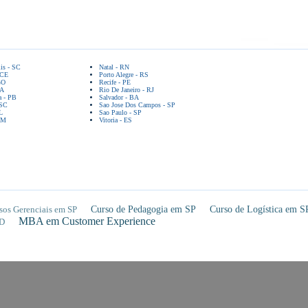
lis - SC
Natal - RN
 CE
Porto Alegre - RS
GO
Recife - PE
BA
Rio De Janeiro - RJ
a - PB
Salvador - BA
 SC
Sao Jose Dos Campos - SP
L
Sao Paulo - SP
AM
Vitoria - ES
sos Gerenciais em SP
Curso de Pedagogia em SP
Curso de Logística em S
MBA em Customer Experience
D