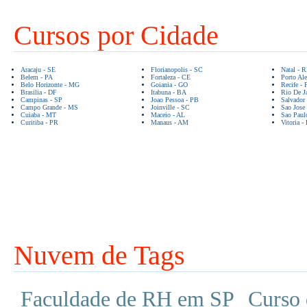
Cursos por Cidade
Aracaju - SE
Florianopolis - SC
Natal - 
Belem - PA
Fortaleza - CE
Porto Ale
Belo Horizonte - MG
Goiania - GO
Recife - 
Brasilia - DF
Itabuna - BA
Rio De Ja
Campinas - SP
Joao Pessoa - PB
Salvador
Campo Grande - MS
Joinville - SC
Sao Jose
Cuiaba - MT
Maceio - AL
Sao Paul
Curitiba - PR
Manaus - AM
Vitoria -
Nuvem de Tags
Faculdade de RH em SP
Curso 