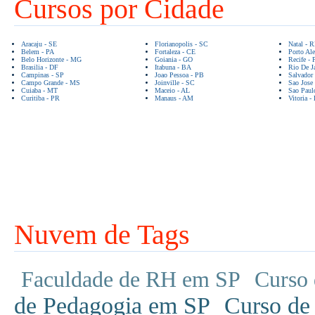
Cursos por Cidade
Aracaju - SE
Florianopolis - SC
Natal - 
Belem - PA
Fortaleza - CE
Porto Ale
Belo Horizonte - MG
Goiania - GO
Recife - 
Brasilia - DF
Itabuna - BA
Rio De Ja
Campinas - SP
Joao Pessoa - PB
Salvador
Campo Grande - MS
Joinville - SC
Sao Jose
Cuiaba - MT
Maceio - AL
Sao Paul
Curitiba - PR
Manaus - AM
Vitoria -
Nuvem de Tags
Faculdade de RH em SP
Curso 
de Pedagogia em SP
Curso de