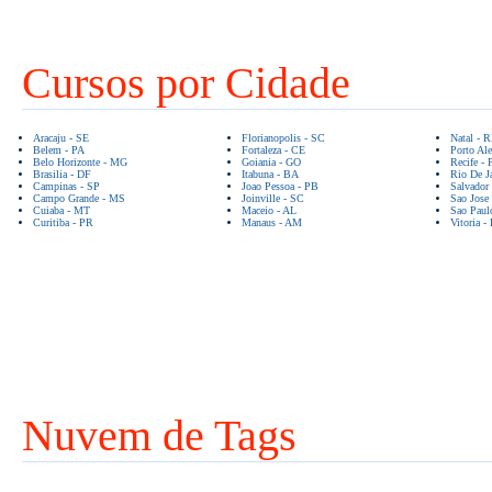
Cursos por Cidade
Aracaju - SE
Florianopolis - SC
Natal - 
Belem - PA
Fortaleza - CE
Porto Ale
Belo Horizonte - MG
Goiania - GO
Recife - 
Brasilia - DF
Itabuna - BA
Rio De Ja
Campinas - SP
Joao Pessoa - PB
Salvador
Campo Grande - MS
Joinville - SC
Sao Jose
Cuiaba - MT
Maceio - AL
Sao Paul
Curitiba - PR
Manaus - AM
Vitoria -
Nuvem de Tags