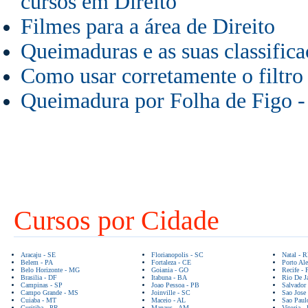
cursos em Direito
Filmes para a área de Direito
Queimaduras e as suas classifica
Como usar corretamente o filtro 
Queimadura por Folha de Figo - 
Cursos por Cidade
Aracaju - SE
Florianopolis - SC
Natal - 
Belem - PA
Fortaleza - CE
Porto Ale
Belo Horizonte - MG
Goiania - GO
Recife - 
Brasilia - DF
Itabuna - BA
Rio De Ja
Campinas - SP
Joao Pessoa - PB
Salvador
Campo Grande - MS
Joinville - SC
Sao Jose
Cuiaba - MT
Maceio - AL
Sao Paul
Curitiba - PR
Manaus - AM
Vitoria -