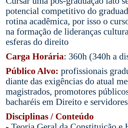
Cursar uma pós-graduação lato s
potencial competitivo do graduado
rotina acadêmica, por isso o curs
na formação de lideranças cultura
esferas do direito
Carga Horária
: 360h (340h a di
Público Alvo:
profissionais gra
diante das exigências do atual m
magistrados, promotores públicos
bacharéis em Direito e servidores
Disciplinas / Conteúdo
-
Teoria Geral da Constituição e