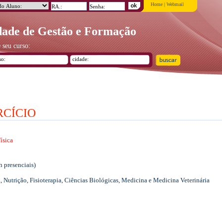
Home
|
Webmail
ade de Gestão e Formação
 seu curso:
RCÍCIO
ísica
h presenciais)
 Nutrição, Fisioterapia, Ciências Biológicas, Medicina e Medicina Veterinária