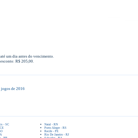
até um dia antes do vencimento.
desconto: R$ 205,00.
s jogos de 2016
lis - SC
Natal - RN
 CE
Porto Alegre - RS
GO
Recife - PE
BA
Rio De Janeiro - RJ
a - PB
Salvador - BA