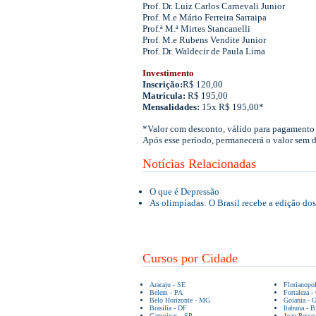
Prof. Dr. Luiz Carlos Carnevali Junior
Prof. M.e Mário Ferreira Sarraipa
Prof.ª M.ª Mirtes Stancanelli
Prof. M.e Rubens Vendite Junior
Prof. Dr. Waldecir de Paula Lima
Investimento
Inscrição:
R$ 120,00
Matrícula:
R$ 195,00
Mensalidades:
15x R$ 195,00*
*Valor com desconto, válido para pagamento 
Após esse período, permanecerá o valor sem 
Notícias Relacionadas
O que é Depressão
As olimpíadas: O Brasil recebe a edição do
Cursos por Cidade
Aracaju - SE
Florianopo
Belem - PA
Fortaleza -
Belo Horizonte - MG
Goiania - 
Brasilia - DF
Itabuna - 
Campinas - SP
Joao Pesso