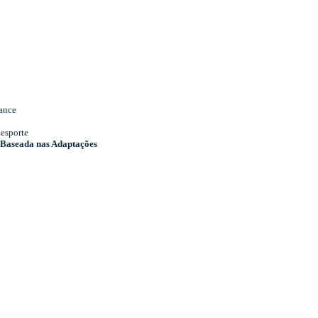
ance
 esporte
Baseada nas Adaptações