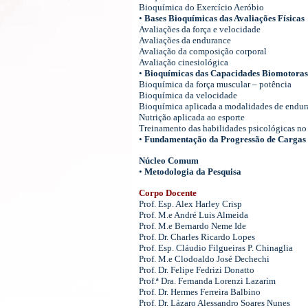
Bioquímica do Exercício Aeróbio
•
Bases Bioquímicas das Avaliações Físicas
Avaliações da força e velocidade
Avaliações da endurance
Avaliação da composição corporal
Avaliação cinesiológica
•
Bioquímicas das Capacidades Biomotoras
Bioquímica da força muscular – potência
Bioquímica da velocidade
Bioquímica aplicada a modalidades de endur
Nutrição aplicada ao esporte
Treinamento das habilidades psicológicas no
•
Fundamentação da Progressão de Cargas 
Núcleo Comum
•
Metodologia da Pesquisa
Corpo Docente
Prof. Esp. Alex Harley Crisp
Prof. M.e André Luis Almeida
Prof. M.e Bernardo Neme Ide
Prof. Dr. Charles Ricardo Lopes
Prof. Esp. Cláudio Filgueiras P. Chinaglia
Prof. M.e Clodoaldo José Dechechi
Prof. Dr. Felipe Fedrizi Donatto
Prof.ª Dra. Fernanda Lorenzi Lazarim
Prof. Dr. Hermes Ferreira Balbino
Prof. Dr. Lázaro Alessandro Soares Nunes