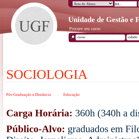
Unidade de Gestão e
Procure seu curso:
SOCIOLOGIA
Pós-Graduação a Distância
Educação
Carga Horária:
360h (340h a dis
Público-Alvo:
graduados em Filo