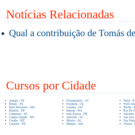
Notícias Relacionadas
Qual a contribuição de Tomás de
Cursos por Cidade
Aracaju - SE
Florianopolis - SC
Natal - 
Belem - PA
Fortaleza - CE
Porto Ale
Belo Horizonte - MG
Goiania - GO
Recife - 
Brasilia - DF
Itabuna - BA
Rio De Ja
Campinas - SP
Joao Pessoa - PB
Salvador
Campo Grande - MS
Joinville - SC
Sao Jose
Cuiaba - MT
Maceio - AL
Sao Paul
Curitiba - PR
Manaus - AM
Vitoria -