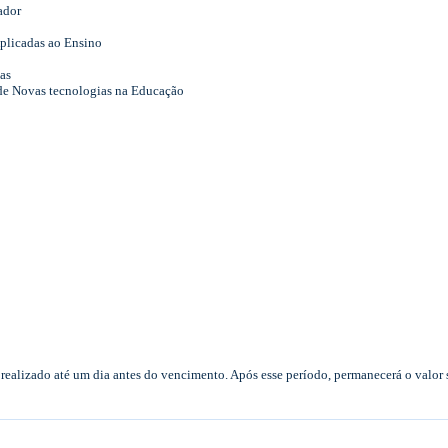
ador
plicadas ao Ensino
as
de N
ovas tecnologias na Educaç
ão
realizado até um dia antes do vencimento. Após esse período, permanecerá o valor