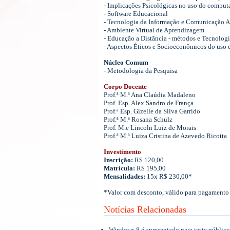
- Implicações
P
sicológicas no uso do comput
- Software Educacional
- Tecnologia da Informação e Comunicação A
- Ambiente
V
irtual de
A
prendizagem
- Educação a
D
istância - métodos e
T
ecnologi
- Aspectos
É
ticos e
S
ocioeconômicos do uso 
Núcleo Comum
- Metodologia da Pesquisa
Corpo Docente
Prof.ª M.ª Ana Claúdia Madaleno
Prof. Esp. Ale
x Sandro de França
Prof.ª Esp. Gizelle da Silva Garrido
Prof.ª M.ª
Rosana Schulz
Prof. M.e Lincoln Luiz de Morais
Prof.ª M.ª Luiza Cristina de Azevedo Ricotta
Investimento
Inscrição:
R$ 120,00
Matrícula:
R$ 195,00
Mensalidades:
15x R$ 230,00*
*Valor com desconto, válido para pagamento 
Notícias Relacionadas
Windows 8 é apresentado para teste público