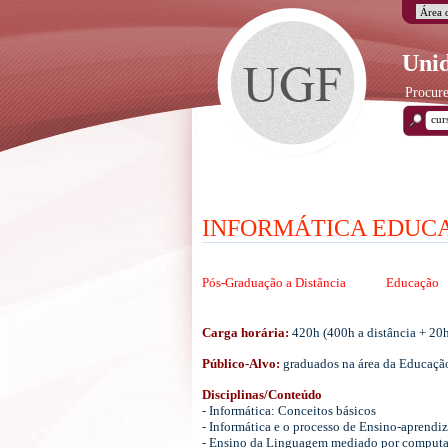
Unid
Procure
INFORMÁTICA EDUCA
Pós-Graduação a Distância
Educação
Carga horária:
420h (400h a distância + 20h
Público-Alvo:
graduados na área da Educação,
Disciplinas/Conteúdo
- Informática:
C
onceitos básicos
- Informática e o processo de
E
nsino-aprendi
- Ensino da
L
inguagem mediado por computa