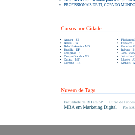
PROFISSIONAIS DE TI, COPA DO MUND
Cursos por Cidade
Aracaju - SE
Florianopo
Belem - PA
Fortaleza -
Belo Horizonte - MG
Goiania - 
Brasilia - DF
Itabuna - 
Campinas - SP
Joao Pesso
Campo Grande - MS
Joinville -
Cuiaba - MT
Maceio - A
Curitiba - PR
Manaus - 
Nuvem de Tags
Faculdade de RH em SP
Curso de Proces
MBA em Marketing Digital
Pós EA