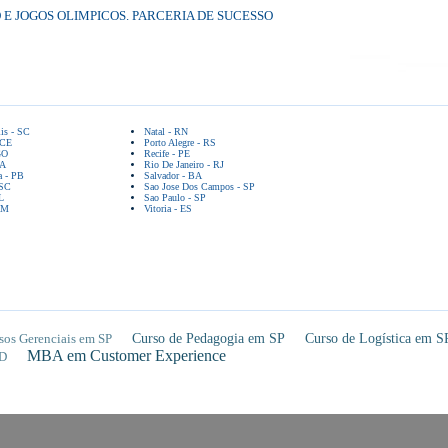
O E JOGOS OLIMPICOS. PARCERIA DE SUCESSO
lis - SC
Natal - RN
 CE
Porto Alegre - RS
GO
Recife - PE
BA
Rio De Janeiro - RJ
a - PB
Salvador - BA
 SC
Sao Jose Dos Campos - SP
L
Sao Paulo - SP
AM
Vitoria - ES
sos Gerenciais em SP
Curso de Pedagogia em SP
Curso de Logística em S
MBA em Customer Experience
D