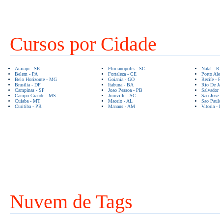
Cursos por Cidade
Aracaju - SE
Florianopolis - SC
Natal - 
Belem - PA
Fortaleza - CE
Porto Ale
Belo Horizonte - MG
Goiania - GO
Recife - 
Brasilia - DF
Itabuna - BA
Rio De Ja
Campinas - SP
Joao Pessoa - PB
Salvador
Campo Grande - MS
Joinville - SC
Sao Jose
Cuiaba - MT
Maceio - AL
Sao Paul
Curitiba - PR
Manaus - AM
Vitoria -
Nuvem de Tags