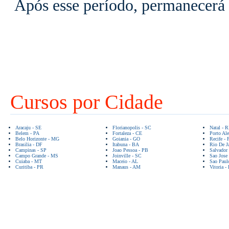
Após esse período, permanecerá 
Cursos por Cidade
Aracaju - SE
Florianopolis - SC
Natal - 
Belem - PA
Fortaleza - CE
Porto Ale
Belo Horizonte - MG
Goiania - GO
Recife - 
Brasilia - DF
Itabuna - BA
Rio De Ja
Campinas - SP
Joao Pessoa - PB
Salvador
Campo Grande - MS
Joinville - SC
Sao Jose
Cuiaba - MT
Maceio - AL
Sao Paul
Curitiba - PR
Manaus - AM
Vitoria -