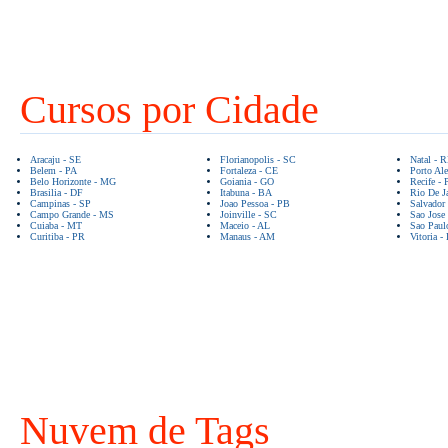
Cursos por Cidade
Aracaju - SE
Florianopolis - SC
Natal - 
Belem - PA
Fortaleza - CE
Porto Ale
Belo Horizonte - MG
Goiania - GO
Recife - 
Brasilia - DF
Itabuna - BA
Rio De Ja
Campinas - SP
Joao Pessoa - PB
Salvador
Campo Grande - MS
Joinville - SC
Sao Jose
Cuiaba - MT
Maceio - AL
Sao Paul
Curitiba - PR
Manaus - AM
Vitoria -
Nuvem de Tags