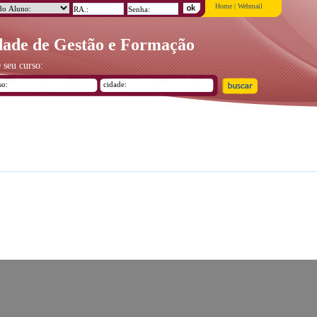
Home
|
Webmail
ade de Gestão e Formação
 seu curso: