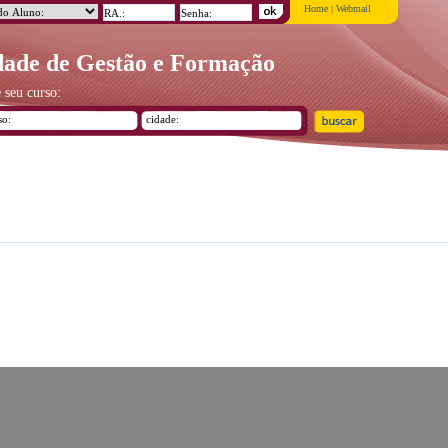
Home
|
Webmail
ade de Gestão e Formação
 seu curso: