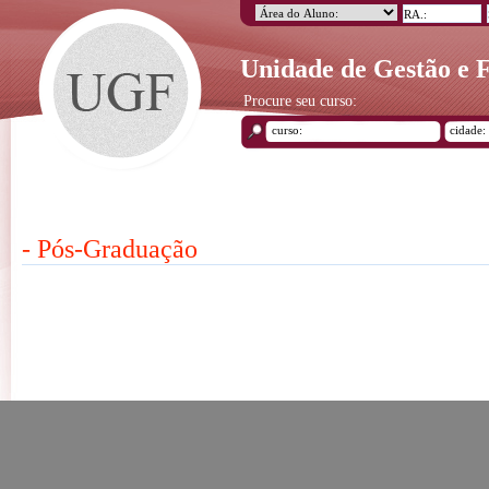
Unidade de Gestão e
Procure seu curso:
- Pós-Graduação