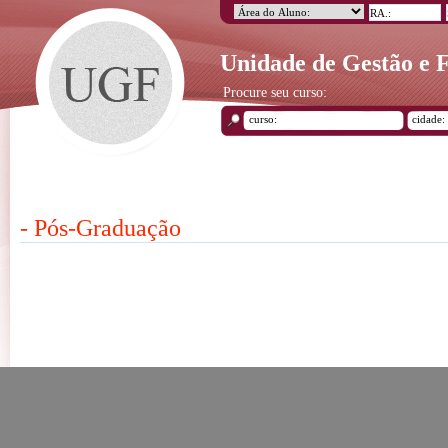
Unidade de Gestão e
Procure seu curso:
- Pós-Graduação