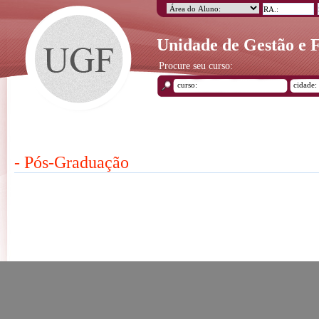
Unidade de Gestão e
Procure seu curso:
- Pós-Graduação