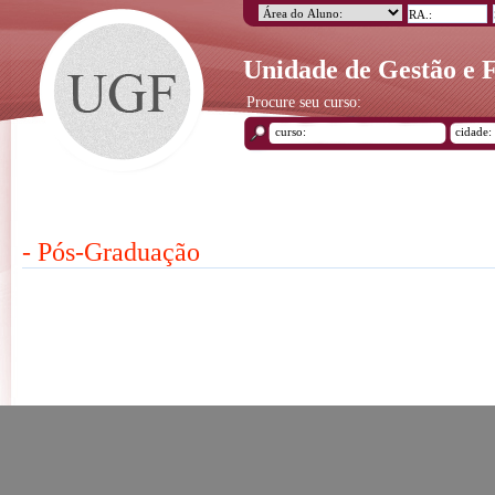
Unidade de Gestão e
Procure seu curso:
- Pós-Graduação