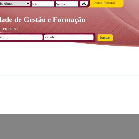
Home
|
Webmail
ade de Gestão e Formação
 seu curso: