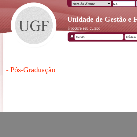
Unidade de Gestão e
Procure seu curso:
- Pós-Graduação