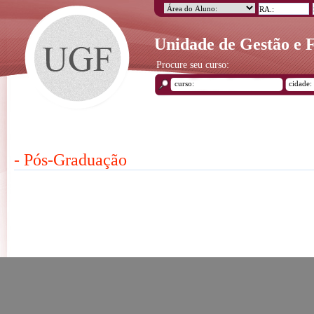
Unidade de Gestão e
Procure seu curso:
- Pós-Graduação