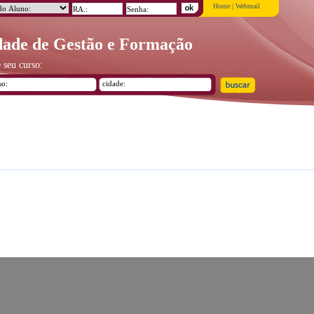
Home
|
Webmail
ade de Gestão e Formação
 seu curso: