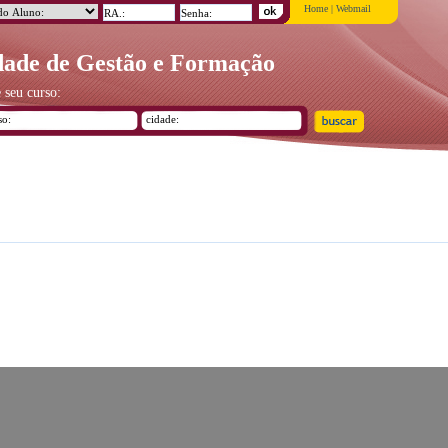
Home
|
Webmail
ade de Gestão e Formação
 seu curso: