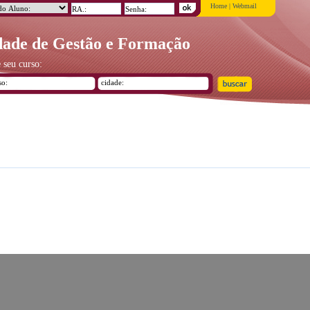
Home
|
Webmail
ade de Gestão e Formação
 seu curso: