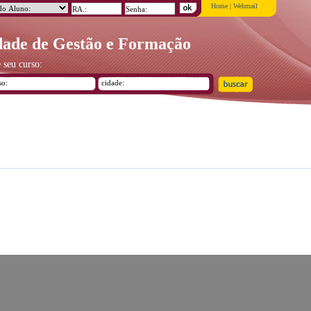
Home
|
Webmail
ade de Gestão e Formação
 seu curso: