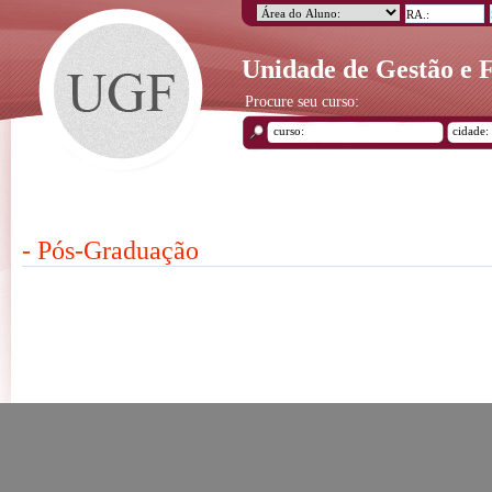
Unidade de Gestão e
Procure seu curso:
- Pós-Graduação