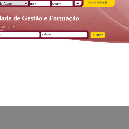
Home
|
Webmail
ade de Gestão e Formação
 seu curso: