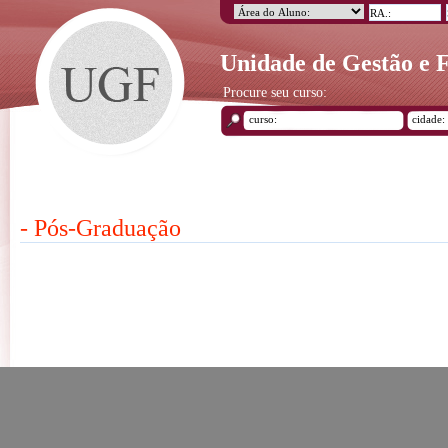
Unidade de Gestão e
Procure seu curso:
- Pós-Graduação