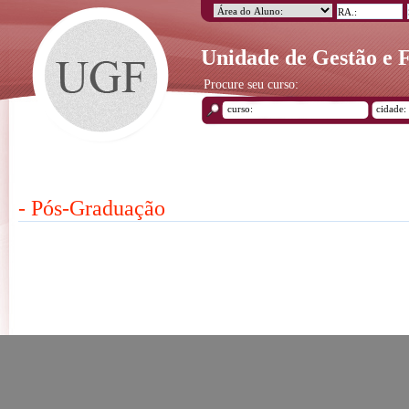
Unidade de Gestão e
Procure seu curso:
- Pós-Graduação