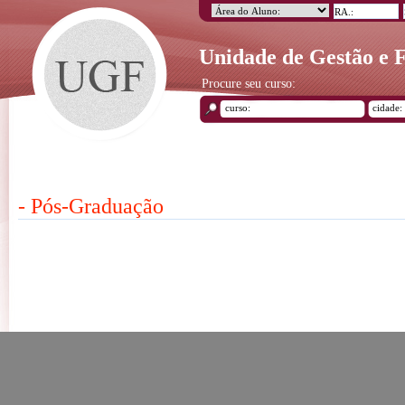
Unidade de Gestão e
Procure seu curso:
- Pós-Graduação