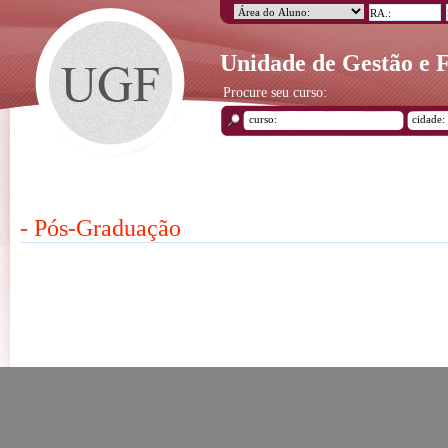
Unidade de Gestão e
Procure seu curso:
- Pós-Graduação