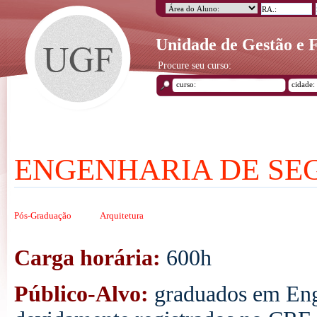
Unidade de Gestão e
Procure seu curso:
ENGENHARIA DE SE
Pós-Graduação
Arquitetura
Carga horária:
600h
Público-Alvo:
graduados em Eng