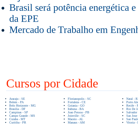
Brasil será potência energética e
da EPE
Mercado de Trabalho em Engenh
Cursos por Cidade
Aracaju - SE
Florianopolis - SC
Natal - 
Belem - PA
Fortaleza - CE
Porto Ale
Belo Horizonte - MG
Goiania - GO
Recife - 
Brasilia - DF
Itabuna - BA
Rio De Ja
Campinas - SP
Joao Pessoa - PB
Salvador
Campo Grande - MS
Joinville - SC
Sao Jose
Cuiaba - MT
Maceio - AL
Sao Paul
Curitiba - PR
Manaus - AM
Vitoria -