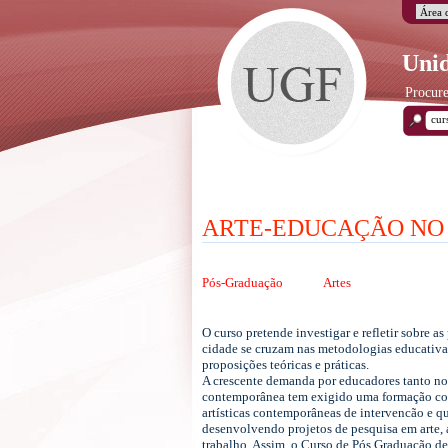
Unid
Procure
ARTE-EDUCAÇÃO NO
Pós-Graduação
Artes
O curso pretende investigar e refletir sobre 
cidade se cruzam nas metodologias educativas
proposições teóricas e práticas.
A crescente demanda por educadores tanto no 
contemporânea tem exigido uma formação cont
artísticas contemporâneas de intervencão e que
desenvolvendo projetos de pesquisa em arte, 
trabalho. Assim, o Curso de Pós Graduação de 