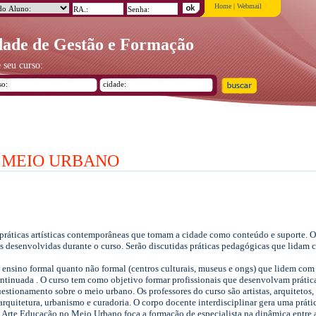
Home
|
Webmail
ade de Gestão e Formação
 seu curso:
 MEIO URBANO
as práticas artísticas contemporâneas que tomam a cidade como conteúdo e suporte.
 desenvolvidas durante o curso. Serão discutidas práticas pedagógicas que lidam co
ensino formal quanto não formal (centros culturais, museus e ongs) que lidem com o
inuada . O curso tem como objetivo formar profissionais que desenvolvam práticas
stionamento sobre o meio urbano. Os professores do curso são artistas, arquitetos, h
arquitetura, urbanismo e curadoria. O corpo docente interdisciplinar gera uma prát
Arte Educação no Meio Urbano foca a formação de especialista na dinâmica entre as