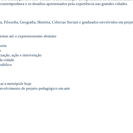
 contemporânea e os desafios apresentados pela experiência nas grandes cidades.
a, Filosofia, Geografia, História, Ciências Sociais e graduados envolvidos em projet
rnas até o expressionismo abstrato
oria
s
ização, ação e intervenção
da cidade
 público
tar a metrópole hoje
envolvimento de projeto pedagógico em arte