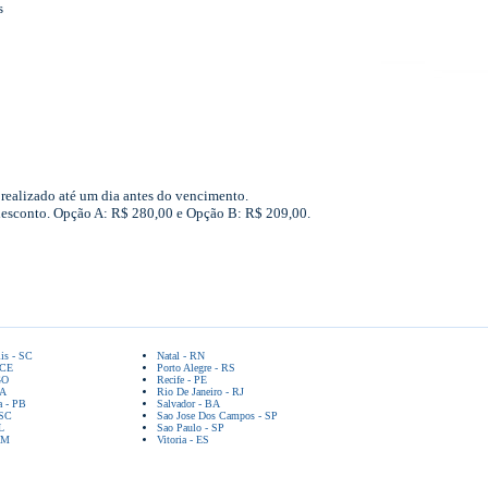
s
realizado até um dia antes do vencimento.
desconto. Opção A: R$ 280,00 e Opção B: R$ 209,00.
lis - SC
Natal - RN
 CE
Porto Alegre - RS
GO
Recife - PE
BA
Rio De Janeiro - RJ
a - PB
Salvador - BA
 SC
Sao Jose Dos Campos - SP
L
Sao Paulo - SP
AM
Vitoria - ES