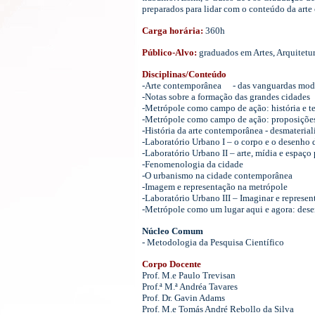
preparados para lidar com o conteúdo da arte
Carga horária:
360h
Público-Alvo:
graduados em Artes, Arquitetur
Disciplinas/Conteúdo
-Arte contemporânea
- das vanguardas mode
-Notas sobre a formação das grandes cidades
-Metrópole como campo de ação: história e te
-Metrópole como campo de ação: proposiçõe
-História da arte contemporânea - desmaterial
-Laboratório Urbano I – o corpo e o desenho 
-Laboratório Urbano II – arte, mídia e espaço
-Fenomenologia da cidade
-O urbanismo na cidade contemporânea
-Imagem e representação na metrópole
-Laboratório Urbano III – Imaginar e represen
-Metrópole como um lugar aqui e agora: des
Núcleo Comum
- Metodologia da Pesquisa Científico
Corpo Docente
Prof. M.e Paulo Trevisan
Prof.ª M.ª Andréa Tavares
Prof. Dr. Gavin Adams
Prof. M.e Tomás André Rebollo da Silva