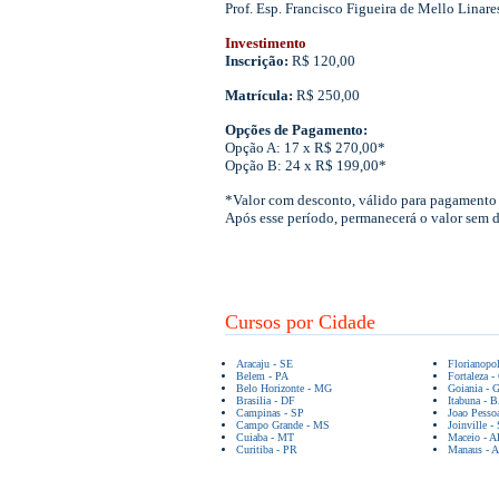
Prof. Esp. Francisco Figueira de Mello Linare
Investimento
Inscrição:
R$ 120,00
Matrícula:
R$ 250,00
Opções de Pagamento:
Opção A: 17 x R$ 270,00*
Opção B: 24 x R$ 199,00*
*Valor com desconto, válido para pagamento 
Após esse período, permanecerá o valor sem 
Cursos por Cidade
Aracaju - SE
Florianopo
Belem - PA
Fortaleza -
Belo Horizonte - MG
Goiania - 
Brasilia - DF
Itabuna - 
Campinas - SP
Joao Pesso
Campo Grande - MS
Joinville -
Cuiaba - MT
Maceio - A
Curitiba - PR
Manaus - 